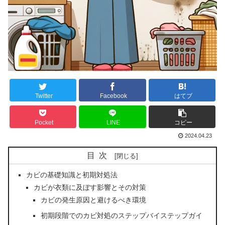
Twitter
Facebook
はてブ
Pocket
LINE
コピー
2024.04.23
目次
カビの基礎知識と初期対処法
カビが衣類に及ぼす影響とその対策
カビの発生原因と避けるべき環境
初期段階でのカビ対処のステップバイステップガイ