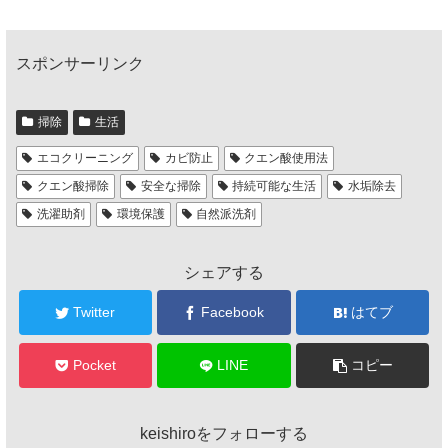
スポンサーリンク
掃除
生活
エコクリーニング
カビ防止
クエン酸使用法
クエン酸掃除
安全な掃除
持続可能な生活
水垢除去
洗濯助剤
環境保護
自然派洗剤
シェアする
Twitter
Facebook
はてブ
Pocket
LINE
コピー
keishiroをフォローする