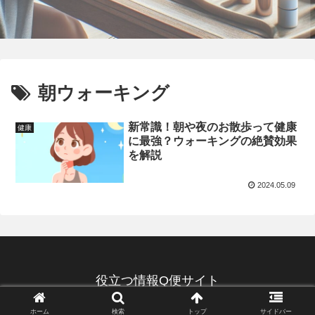
朝ウォーキング
新常識！朝や夜のお散歩って健康
健康
に最強？ウォーキングの絶賛効果
を解説
2024.05.09
役立つ情報Q便サイト
© 2022 役立つ情報Q便サイト.
ホーム
検索
トップ
サイドバー