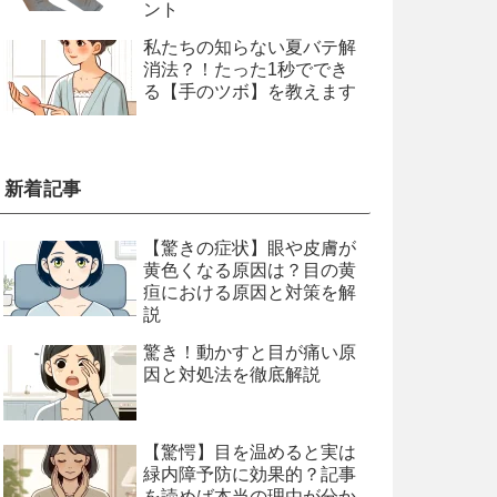
ント
私たちの知らない夏バテ解
消法？！たった1秒ででき
る【手のツボ】を教えます
新着記事
【驚きの症状】眼や皮膚が
黄色くなる原因は？目の黄
疸における原因と対策を解
説
驚き！動かすと目が痛い原
因と対処法を徹底解説
【驚愕】目を温めると実は
緑内障予防に効果的？記事
を読めば本当の理由が分か