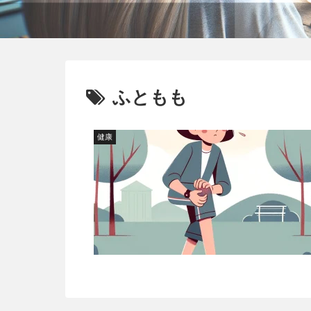
ふともも
健康