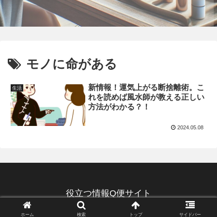
モノに命がある
新情報！運気上がる断捨離術。こ
生活
れを読めば風水師が教える正しい
方法がわかる？！
2024.05.08
役立つ情報Q便サイト
© 2022 役立つ情報Q便サイト.
ホーム
検索
トップ
サイドバー