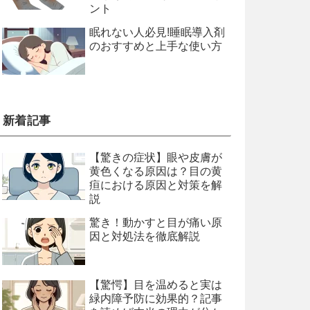
ント
眠れない人必見!睡眠導入剤
のおすすめと上手な使い方
新着記事
【驚きの症状】眼や皮膚が
黄色くなる原因は？目の黄
疸における原因と対策を解
説
驚き！動かすと目が痛い原
因と対処法を徹底解説
【驚愕】目を温めると実は
緑内障予防に効果的？記事