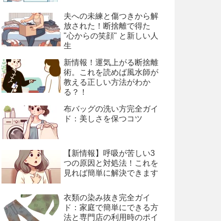
夫への未練と傷つきから解
放された！断捨離で得た
"心からの笑顔" と新しい人
生
新情報！運気上がる断捨離
術。これを読めば風水師が
教える正しい方法がわか
る？！
布バッグの洗い方完全ガイ
ド：美しさを保つコツ
【新情報】呼吸が苦しい3
つの原因と対処法！これを
見れば簡単に解決できます
衣類の染み抜き完全ガイ
ド：家庭で簡単にできる方
法と専門店の利用時のポイ