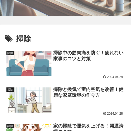
掃除
掃除中の筋肉痛を防ぐ！疲れない
掃除
家事のコツと対策
2024.04.29
掃除と換気で室内空気を改善！健
掃除
康な家庭環境の作り方
2024.04.28
家の掃除で運気を上げる！開運清
掃除