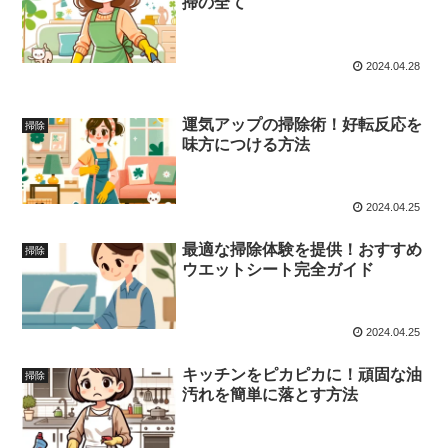
掃の全て
2024.04.28
運気アップの掃除術！好転反応を
掃除
味方につける方法
2024.04.25
最適な掃除体験を提供！おすすめ
掃除
ウエットシート完全ガイド
2024.04.25
キッチンをピカピカに！頑固な油
掃除
汚れを簡単に落とす方法