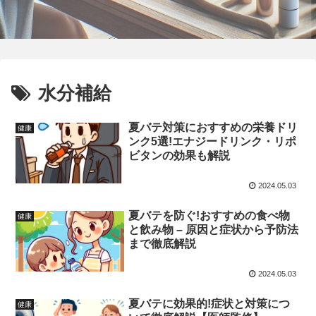
水分補給
夏バテ対策におすすめの栄養ドリ
健康
ンク5選!エナジードリンク・リポ
ビタンの効果も解説
2024.05.03
夏バテを防ぐ!おすすめの食べ物
健康
と飲み物 – 原因と症状から予防法
まで徹底解説
2024.05.03
夏バテに効果的!症状と対策につ
健康