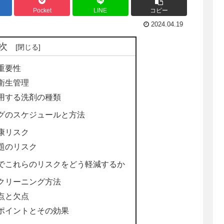
Pocket
LINE
コピー
2024.04.19
次
重要性
衛生管理
用する洗剤の種類
グのスケジュールと方法
康リスク
題のリスク
でこれらのリスクをどう軽減するか
クリーニング方法
点と欠点
ポイントとその効果