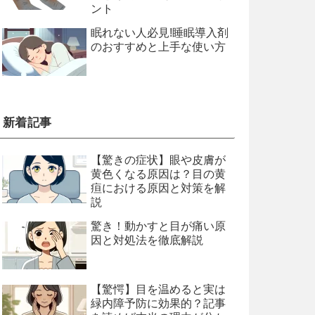
ント
眠れない人必見!睡眠導入剤
のおすすめと上手な使い方
新着記事
【驚きの症状】眼や皮膚が
黄色くなる原因は？目の黄
疸における原因と対策を解
説
驚き！動かすと目が痛い原
因と対処法を徹底解説
【驚愕】目を温めると実は
緑内障予防に効果的？記事