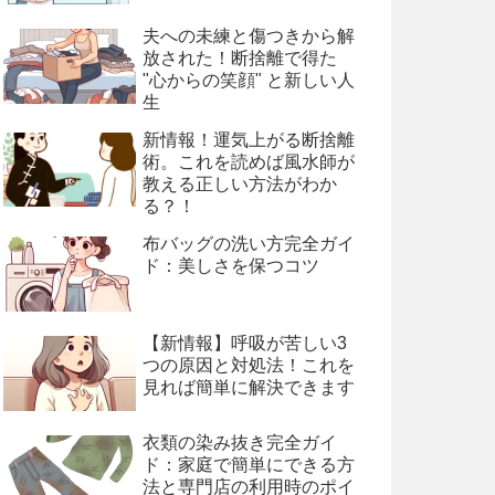
夫への未練と傷つきから解
放された！断捨離で得た
"心からの笑顔" と新しい人
生
新情報！運気上がる断捨離
術。これを読めば風水師が
教える正しい方法がわか
る？！
布バッグの洗い方完全ガイ
ド：美しさを保つコツ
【新情報】呼吸が苦しい3
つの原因と対処法！これを
見れば簡単に解決できます
衣類の染み抜き完全ガイ
ド：家庭で簡単にできる方
法と専門店の利用時のポイ